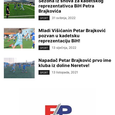
Sezona iz snova za kadetskog
reprezentativca BiH Petra
Brajkovića
31 svibnja, 2022
SPORT
Mladi Višićanin Petar Brajković
pozvan u kadetsku
reprezentaciju BiH!
13 siječnja, 2022
SPORT
Napadač Petar Brajković prvo ime
kluba iz doline Neretve!
13 listopada, 2021
SPORT