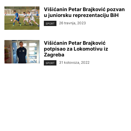
Višićanin Petar Brajković pozvan
u juniorsku reprezentaciju BiH
26 travnja, 2023
SPORT
Višićanin Petar Brajković
potpisao za Lokomotivu iz
Zagreba
31 kolovoza, 2022
SPORT