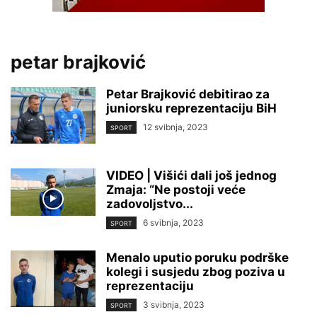
petar brajković
Petar Brajković debitirao za
juniorsku reprezentaciju BiH
12 svibnja, 2023
SPORT
VIDEO | Višići dali još jednog
Zmaja: “Ne postoji veće
zadovoljstvo...
6 svibnja, 2023
SPORT
Menalo uputio poruku podrške
kolegi i susjedu zbog poziva u
reprezentaciju
3 svibnja, 2023
SPORT