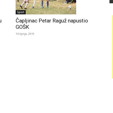
Sport
Čapljinac Petar Raguž napustio
u
GOŠK
14 lipnja, 2019