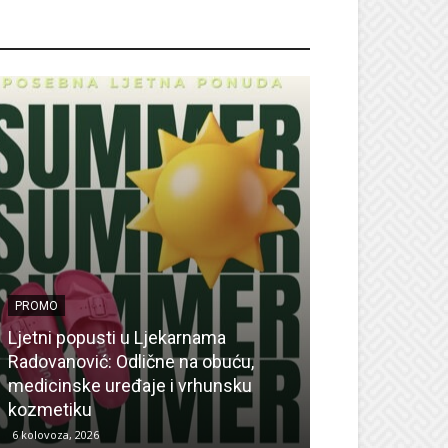
ROMO
PROMO
Ljetni popusti u Ljekarnama
PROMO
Radovanović: Odlične na obuću,
medicinske uređaje i vrhunsku
Ne propustite 
kozmetiku
sedmicu za su
6 kolovoza, 2026
6 kolovoza, 2026