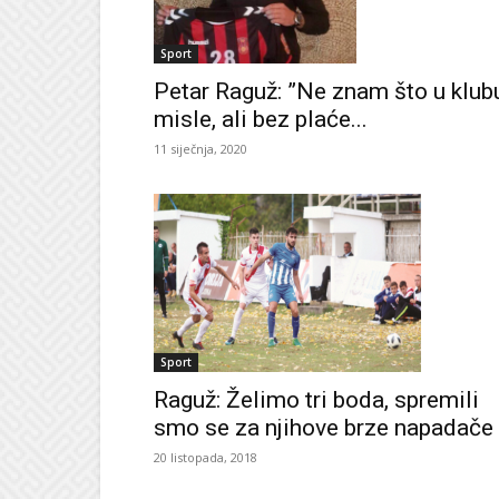
Sport
Petar Raguž: ”Ne znam što u klub
misle, ali bez plaće...
11 siječnja, 2020
Sport
Raguž: Želimo tri boda, spremili
smo se za njihove brze napadače
20 listopada, 2018