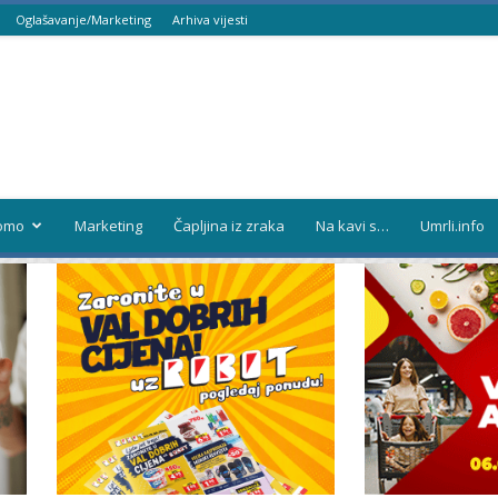
Oglašavanje/Marketing
Arhiva vijesti
omo
Marketing
Čapljina iz zraka
Na kavi s…
Umrli.info