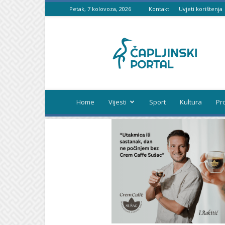
Petak, 7 kolovoza, 2026
Kontakt
Uvjeti korištenja
Čapljinski
portal
Home
Vijesti
Sport
Kultura
Pr