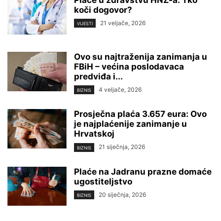
Plaće u zdravstvu HNŽ-a: Tko
koči dogovor?
21 veljače, 2026
VIJESTI
Ovo su najtraženija zanimanja u
FBiH – većina poslodavaca
predviđa i...
4 veljače, 2026
BIZNIS
Prosječna plaća 3.657 eura: Ovo
je najplaćenije zanimanje u
Hrvatskoj
21 siječnja, 2026
BIZNIS
Plaće na Jadranu prazne domaće
ugostiteljstvo
20 siječnja, 2026
BIZNIS