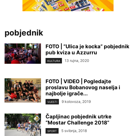
pobjednik
FOTO | ”Ulica je kocka” pobjednik
pub kviza u Azzurru
13 rujna, 2020
KULTURA
FOTO | VIDEO | Pogledajte
proslavu Bobanovog naselja i
najbolje igrače...
9 kolovoza, 2019
VIJESTI
Čapljinac pobjednik utrke
“Mostar Challenge 2018”
5 svibnja, 2018
SPORT