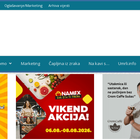
Oglašavanje/Marketing
Arhiva vijesti
omo
Marketing
Čapljina iz zraka
Na kavi s…
Umrli.info