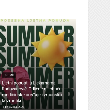
ROMO
PROMO
Ljetni popusti u Ljekarnama
PROMO
Radovanović: Odlične na obuću,
medicinske uređaje i vrhunsku
Ne propustite 
kozmetiku
sedmicu za su
6 kolovoza, 2026
6 kolovoza, 2026