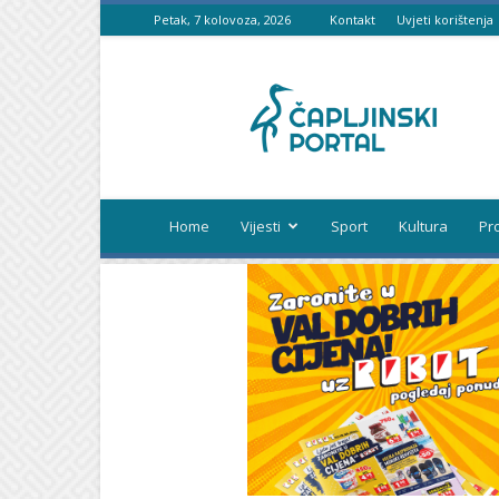
Petak, 7 kolovoza, 2026
Kontakt
Uvjeti korištenja
Čapljinski
portal
Home
Vijesti
Sport
Kultura
Pr