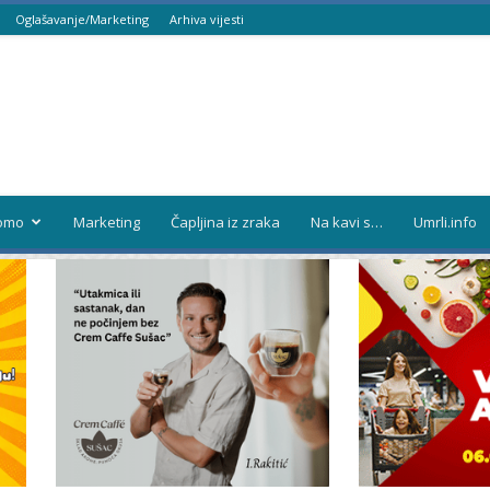
Oglašavanje/Marketing
Arhiva vijesti
omo
Marketing
Čapljina iz zraka
Na kavi s…
Umrli.info