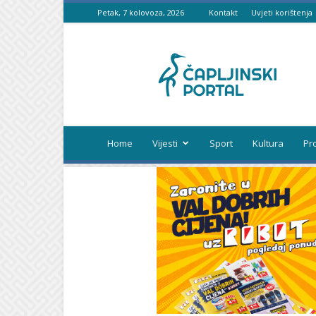
Petak, 7 kolovoza, 2026
Kontakt
Uvjeti korištenja
Čapljinski
portal
Home
Vijesti
Sport
Kultura
Pr