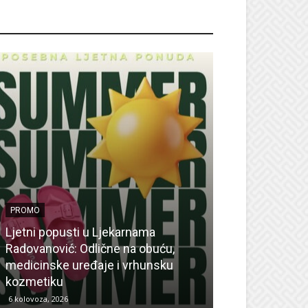
ROMO
PROMO
Ljetni popusti u Ljekarnama
PROMO
Radovanović: Odlične na obuću,
medicinske uređaje i vrhunsku
Ne propustite 
kozmetiku
sedmicu za su
6 kolovoza, 2026
6 kolovoza, 2026