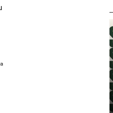
u
P
na