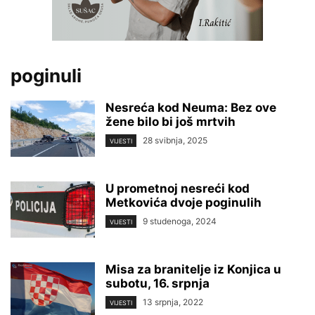
poginuli
Nesreća kod Neuma: Bez ove
žene bilo bi još mrtvih
28 svibnja, 2025
VIJESTI
U prometnoj nesreći kod
Metkovića dvoje poginulih
9 studenoga, 2024
VIJESTI
Misa za branitelje iz Konjica u
subotu, 16. srpnja
13 srpnja, 2022
VIJESTI