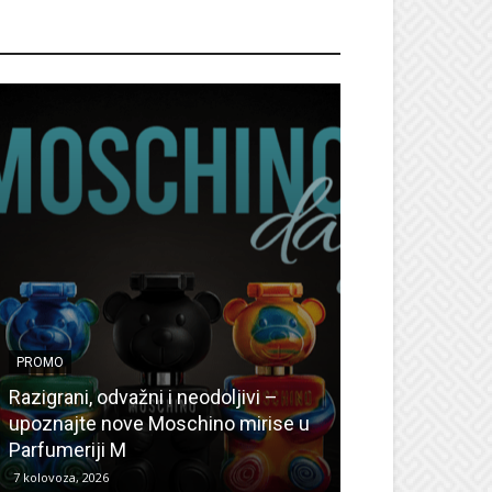
ROMO
PROMO
PROMO
Ljetni popusti
Razigrani, odvažni i neodoljivi –
Radovanović: O
upoznajte nove Moschino mirise u
medicinske ur
Parfumeriji M
kozmetiku
7 kolovoza, 2026
6 kolovoza, 2026