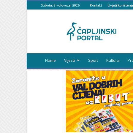
Subota, 8 kolovoza, 2026
Kontakt
Uvjeti korištenj
Čapljinski
portal
Home
Vijesti
Sport
Kultura
Pr