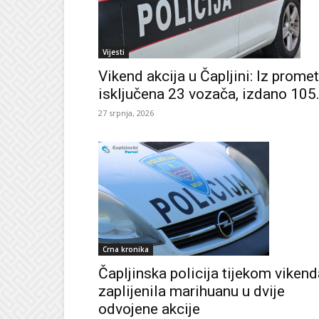
Vijesti
Vikend akcija u Čapljini: Iz prome
isključena 23 vozača, izdano 105.
27 srpnja, 2026
Crna kronika
Čapljinska policija tijekom vikend
zaplijenila marihuanu u dvije
odvojene akcije