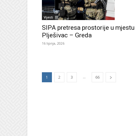
Vijesti
SIPA pretresa prostorije u mjestu
Plješivac – Greda
16 lipnja, 2026
...
1
2
3
66