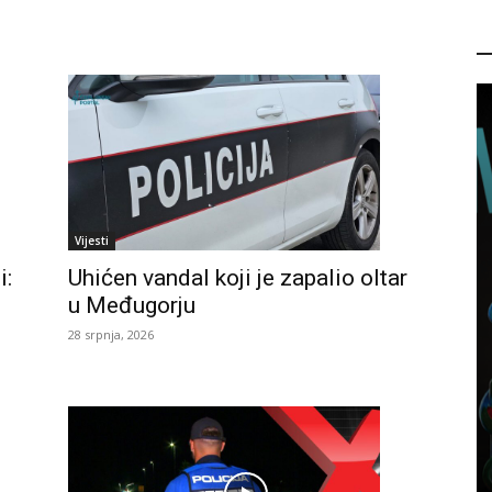
P
Vijesti
Uhićen vandal koji je zapalio oltar
i:
u Međugorju
28 srpnja, 2026