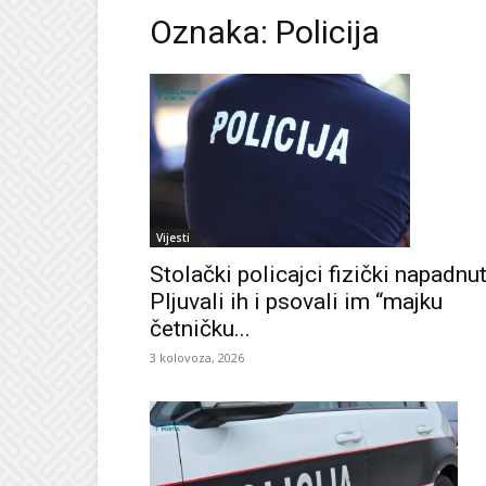
Oznaka: Policija
Vijesti
Stolački policajci fizički napadnut
Pljuvali ih i psovali im “majku
četničku...
3 kolovoza, 2026