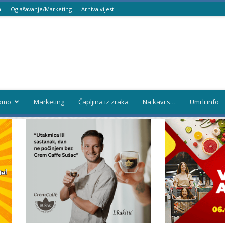
a
Oglašavanje/Marketing
Arhiva vijesti
omo
Marketing
Čapljina iz zraka
Na kavi s…
Umrli.info