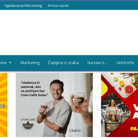
Oglašavanje/Marketing
Arhiva vijesti
omo
Marketing
Čapljina iz zraka
Na kavi s…
Umrli.info