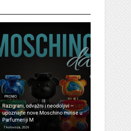
ROMO
PROMO
PROMO
Ljetni popusti
Razigrani, odvažni i neodoljivi –
Radovanović: O
upoznajte nove Moschino mirise u
medicinske ur
Parfumeriji M
kozmetiku
7 kolovoza, 2026
6 kolovoza, 2026