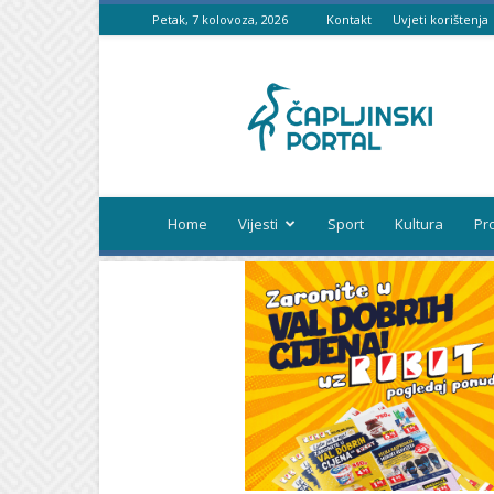
Petak, 7 kolovoza, 2026
Kontakt
Uvjeti korištenja
Čapljinski
portal
Home
Vijesti
Sport
Kultura
Pr