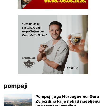
pompeji
Pompeji juga Hercegovine: Gora
Zvijezdina krije nekad naseljenu