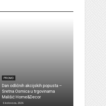
ROMO
PROMO
PROMO
Dan odličnih akcijskih popusta –
Sretna Osmica u trgovinama
Vikend akcija 
Mališić Home&Decor
odlične ponude
6 kolovoza, 2026
6 kolovoza, 2026