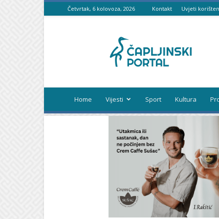
Četvrtak, 6 kolovoza, 2026
Kontakt
Uvjeti korišten
Čapljinski
portal
Home
Vijesti
Sport
Kultura
Pr