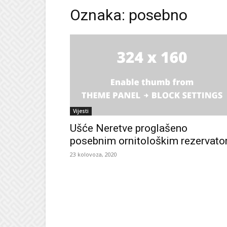
Oznaka: posebno
Vijesti
Ušće Neretve proglašeno
posebnim ornitološkim rezervat
23 kolovoza, 2020