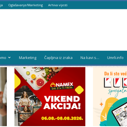
ja
Oglašavanje/Marketing
Arhiva vijesti
omo
Marketing
Čapljina iz zraka
Na kavi s…
Umrli.info