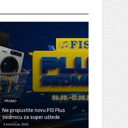
ROMO
PROMO
PROMO
Ne propustite novu FIS Plus
Sretna Osmica
sedmicu za super uštede
Međugorje – s
6 kolovoza, 2026
6 kolovoza, 2026