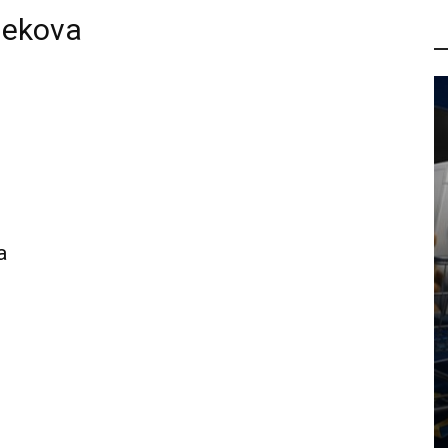
ijekova
P
a