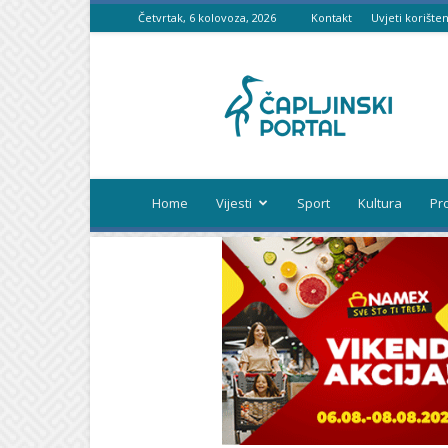
Četvrtak, 6 kolovoza, 2026
Kontakt
Uvjeti korišten
Čapljinski
portal
Home
Vijesti
Sport
Kultura
Pr