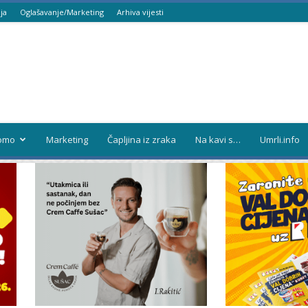
ja
Oglašavanje/Marketing
Arhiva vijesti
omo
Marketing
Čapljina iz zraka
Na kavi s…
Umrli.info