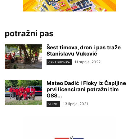
potražni pas
Šest timova, dron i pas traže
Stanislavu Vuković
11 srpnja, 2022
CRNA KRONIKA
Mateo Dadić i Floky iz Čapljine
prvi licencirani potražni tim
GSS...
13 lipnja, 2021
VIJESTI