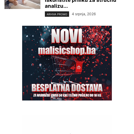
Iskoristite priliku za stručnu
analizu...
4 srpnja, 2026
ARHIVA PROMO