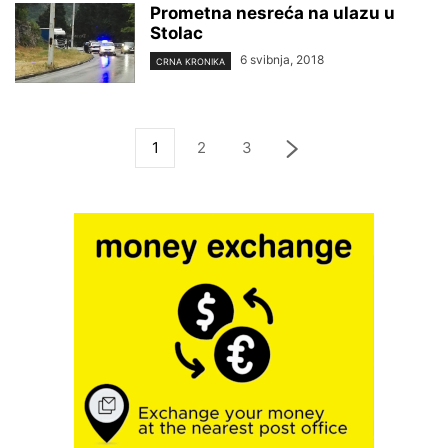
Prometna nesreća na ulazu u
Stolac
6 svibnja, 2018
CRNA KRONIKA
1
2
3