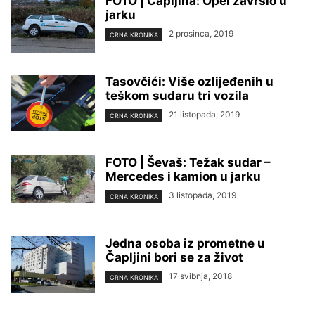
FOTO | Čapljina: Opel završio u
jarku
2 prosinca, 2019
CRNA KRONIKA
Tasovčići: Više ozlijeđenih u
teškom sudaru tri vozila
21 listopada, 2019
CRNA KRONIKA
FOTO | Ševaš: Težak sudar –
Mercedes i kamion u jarku
3 listopada, 2019
CRNA KRONIKA
Jedna osoba iz prometne u
Čapljini bori se za život
17 svibnja, 2018
CRNA KRONIKA