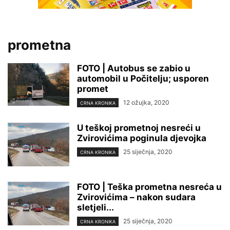
prometna
FOTO | Autobus se zabio u
automobil u Počitelju; usporen
promet
12 ožujka, 2020
CRNA KRONIKA
U teškoj prometnoj nesreći u
Zvirovićima poginula djevojka
25 siječnja, 2020
CRNA KRONIKA
FOTO | Teška prometna nesreća u
Zvirovićima – nakon sudara
sletjeli...
25 siječnja, 2020
CRNA KRONIKA