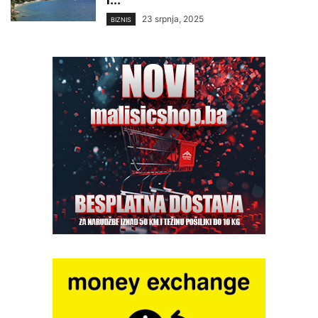
i...
23 srpnja, 2025
BIZNIS