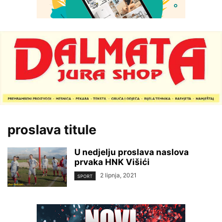
proslava titule
U nedjelju proslava naslova
prvaka HNK Višići
2 lipnja, 2021
SPORT