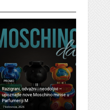
ROMO
PROMO
PROMO
Ljetni popusti
Razigrani, odvažni i neodoljivi –
Radovanović: O
upoznajte nove Moschino mirise u
medicinske ur
Parfumeriji M
kozmetiku
7 kolovoza, 2026
6 kolovoza, 2026