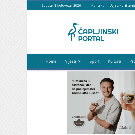
Subota, 8 kolovoza, 2026
Kontakt
Uvjeti korištenj
Čapljinski
portal
Home
Vijesti
Sport
Kultura
Pr