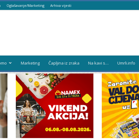
a
Oglašavanje/Marketing
Arhiva vijesti
omo
Marketing
Čapljina iz zraka
Na kavi s…
Umrli.info