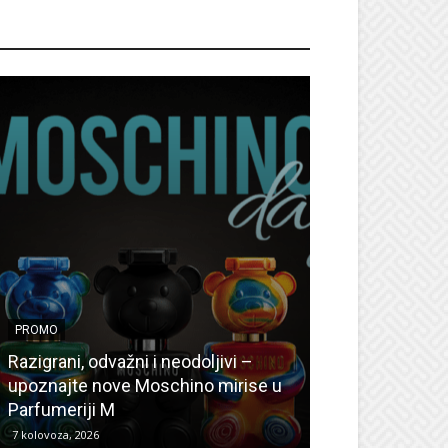
ROMO
PROMO
PROMO
Ljetni popusti
Razigrani, odvažni i neodoljivi –
Radovanović: O
upoznajte nove Moschino mirise u
medicinske ur
Parfumeriji M
kozmetiku
7 kolovoza, 2026
6 kolovoza, 2026