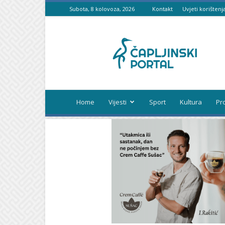
Subota, 8 kolovoza, 2026
Kontakt
Uvjeti korištenj
Čapljinski
portal
Home
Vijesti
Sport
Kultura
Pr