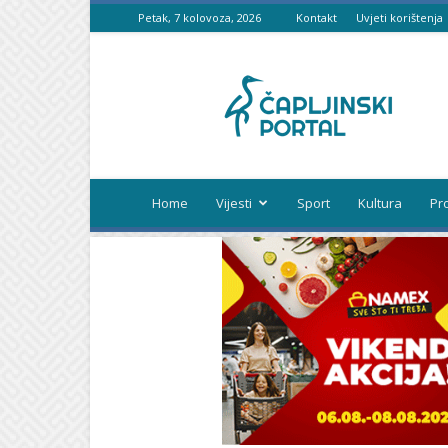
Petak, 7 kolovoza, 2026
Kontakt
Uvjeti korištenja
Čapljinski
portal
Home
Vijesti
Sport
Kultura
Pr