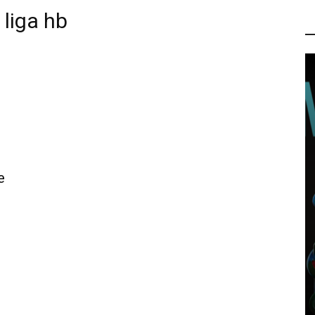
liga hb
P
e