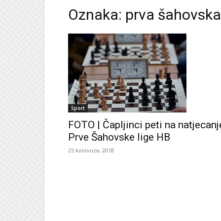
Oznaka: prva šahovska 
Sport
FOTO | Čapljinci peti na natjecanj
Prve Šahovske lige HB
25 kolovoza, 2018