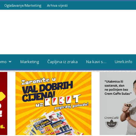
Oglašavanje/Marketing
Arhiva vijesti
omo
Marketing
Čapljina iz zraka
Na kavi s…
Umrli.info