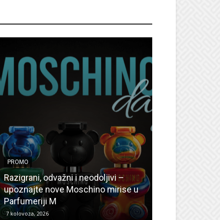
ROMO
PROMO
PROMO
Ljetni popusti
Razigrani, odvažni i neodoljivi –
Radovanović: O
upoznajte nove Moschino mirise u
medicinske ur
Parfumeriji M
kozmetiku
7 kolovoza, 2026
6 kolovoza, 2026