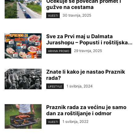
Očekuje se povećan promet i
gužve na cestama
30 travnja, 2025
VIJESTI
Sve za Prvi maj u Dalmata
Jurashopu – Popusti i roštiljska...
29 travnja, 2025
ARHIVA PROMO
Znate li kako je nastao Praznik
rada?
1 svibnja, 2024
LIFESTYLE
Praznik rada za većinu je samo
dan za roštiljanje i odmor
1 svibnja, 2022
VIJESTI