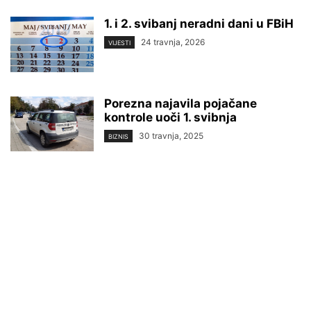
1. i 2. svibanj neradni dani u FBiH
24 travnja, 2026
VIJESTI
Porezna najavila pojačane
kontrole uoči 1. svibnja
30 travnja, 2025
BIZNIS