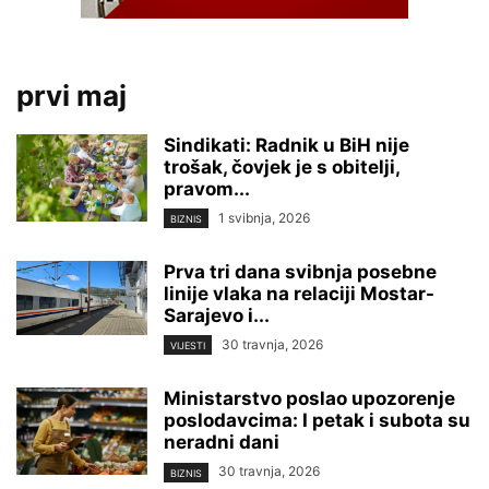
prvi maj
Sindikati: Radnik u BiH nije
trošak, čovjek je s obitelji,
pravom...
1 svibnja, 2026
BIZNIS
Prva tri dana svibnja posebne
linije vlaka na relaciji Mostar-
Sarajevo i...
30 travnja, 2026
VIJESTI
Ministarstvo poslao upozorenje
poslodavcima: I petak i subota su
neradni dani
30 travnja, 2026
BIZNIS