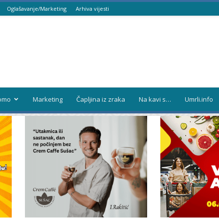
Oglašavanje/Marketing
Arhiva vijesti
omo
Marketing
Čapljina iz zraka
Na kavi s…
Umrli.info