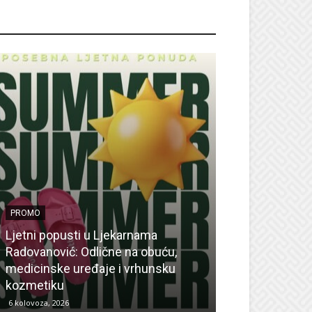
ROMO
PROMO
Ljetni popusti u Ljekarnama
PROMO
Radovanović: Odlične na obuću,
medicinske uređaje i vrhunsku
Ne propustite 
kozmetiku
sedmicu za su
6 kolovoza, 2026
6 kolovoza, 2026