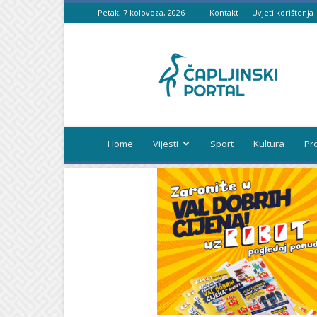
Petak, 7 kolovoza, 2026
Kontakt
Uvjeti korištenja
Čapljinski
portal
Home
Vijesti
Sport
Kultura
Pr