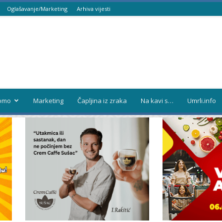
Oglašavanje/Marketing
Arhiva vijesti
omo
Marketing
Čapljina iz zraka
Na kavi s…
Umrli.info