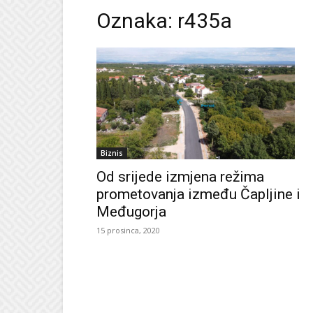
Oznaka: r435a
Biznis
Od srijede izmjena režima
prometovanja između Čapljine i
Međugorja
15 prosinca, 2020