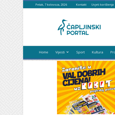
Petak, 7 kolovoza, 2026
Kontakt
Uvjeti korištenja
Čapljinski
portal
Home
Vijesti
Sport
Kultura
Pr