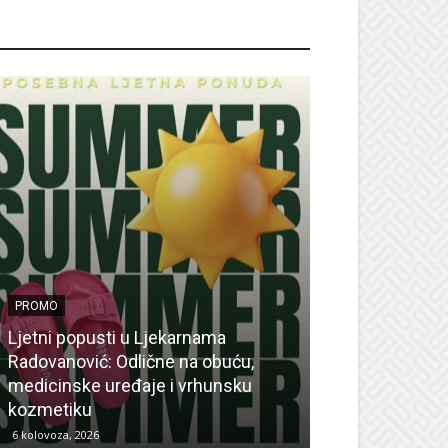
ROMO
PROMO
Ljetni popusti u Ljekarnama
PROMO
Radovanović: Odlične na obuću,
medicinske uređaje i vrhunsku
Ne propustite 
kozmetiku
sedmicu za su
6 kolovoza, 2026
6 kolovoza, 2026