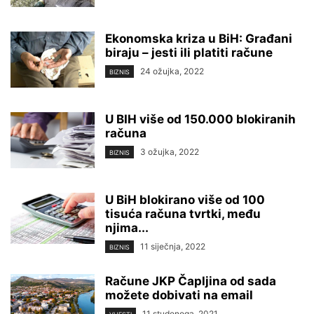
Ekonomska kriza u BiH: Građani
biraju – jesti ili platiti račune
24 ožujka, 2022
BIZNIS
U BIH više od 150.000 blokiranih
računa
3 ožujka, 2022
BIZNIS
U BiH blokirano više od 100
tisuća računa tvrtki, među
njima...
11 siječnja, 2022
BIZNIS
Račune JKP Čapljina od sada
možete dobivati na email
11 studenoga, 2021