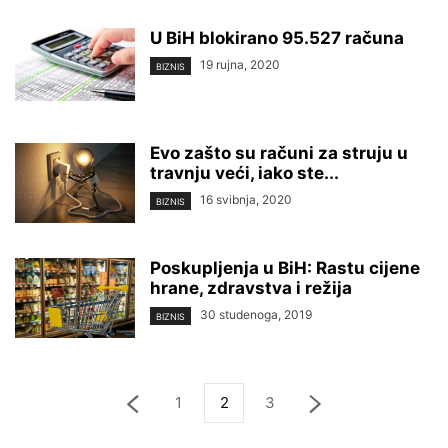
U BiH blokirano 95.527 računa
19 rujna, 2020
BIZNIS
Evo zašto su računi za struju u
travnju veći, iako ste...
16 svibnja, 2020
BIZNIS
Poskupljenja u BiH: Rastu cijene
hrane, zdravstva i režija
30 studenoga, 2019
BIZNIS
1
2
3