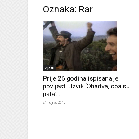
Oznaka: Rar
Vijesti
Prije 26 godina ispisana je
povijest: Uzvik ‘Obadva, oba su
pala’...
21 rujna, 2017