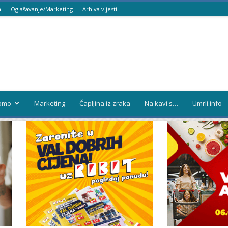
a
Oglašavanje/Marketing
Arhiva vijesti
omo
Marketing
Čapljina iz zraka
Na kavi s…
Umrli.info