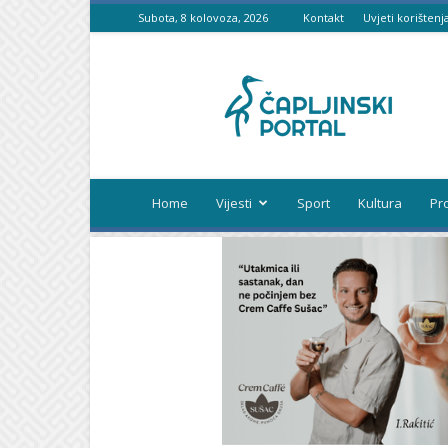
Subota, 8 kolovoza, 2026
Kontakt
Uvjeti korištenj
Čapljinski
portal
Home
Vijesti
Sport
Kultura
Pr