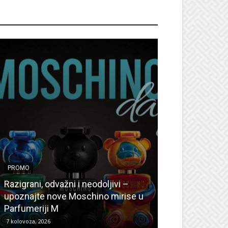
ROMO
PROMO
PROMO
Ljetni popusti
Razigrani, odvažni i neodoljivi –
Radovanović: O
upoznajte nove Moschino mirise u
medicinske ur
Parfumeriji M
kozmetiku
7 kolovoza, 2026
6 kolovoza, 2026