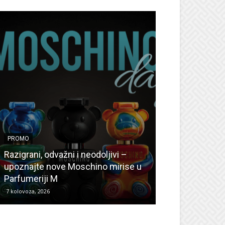
PROMO
PROMO
Ljetni popusti
Razigrani, odvažni i neodoljivi –
Radovanović: O
upoznajte nove Moschino mirise u
medicinske ur
Parfumeriji M
kozmetiku
7 kolovoza, 2026
6 kolovoza, 2026