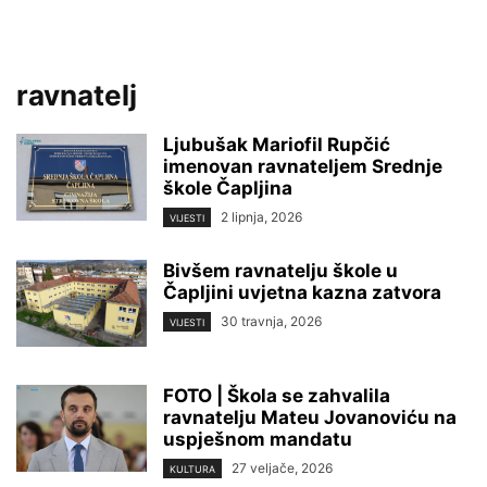
ravnatelj
Ljubušak Mariofil Rupčić
imenovan ravnateljem Srednje
škole Čapljina
2 lipnja, 2026
VIJESTI
Bivšem ravnatelju škole u
Čapljini uvjetna kazna zatvora
30 travnja, 2026
VIJESTI
FOTO | Škola se zahvalila
ravnatelju Mateu Jovanoviću na
uspješnom mandatu
27 veljače, 2026
KULTURA