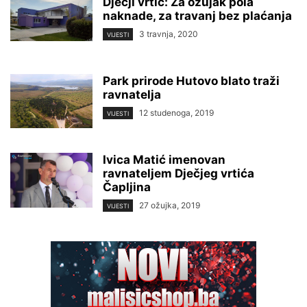
Dječji vrtić: Za ožujak pola
naknade, za travanj bez plaćanja
3 travnja, 2020
VIJESTI
Park prirode Hutovo blato traži
ravnatelja
12 studenoga, 2019
VIJESTI
Ivica Matić imenovan
ravnateljem Dječjeg vrtića
Čapljina
27 ožujka, 2019
VIJESTI