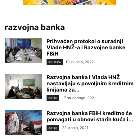
razvojna banka
Prihvaćen protokol o suradnji
Vlade HNŽ-a i Razvojne banke
FBiH
19 svibnja, 2022
POLITIKA
Razvojna banka i Vlada HNŽ
nastavljaju s povoljnim kreditnim
linijama za...
17 studenoga, 2021
BIZNIS
Razvojna banka FBiH kreditno će
pomagati u obnovi starih kuća i...
22 srpnja, 2021
BIZNIS