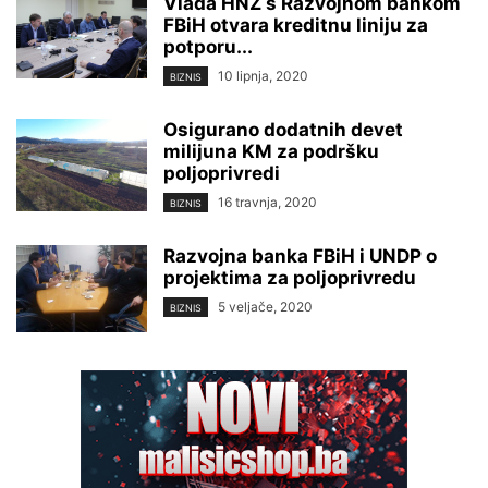
Vlada HNŽ s Razvojnom bankom
FBiH otvara kreditnu liniju za
potporu...
10 lipnja, 2020
BIZNIS
Osigurano dodatnih devet
milijuna KM za podršku
poljoprivredi
16 travnja, 2020
BIZNIS
Razvojna banka FBiH i UNDP o
projektima za poljoprivredu
5 veljače, 2020
BIZNIS