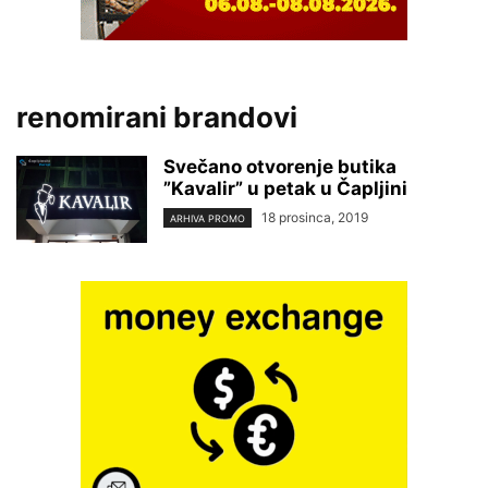
renomirani brandovi
Svečano otvorenje butika
”Kavalir” u petak u Čapljini
18 prosinca, 2019
ARHIVA PROMO