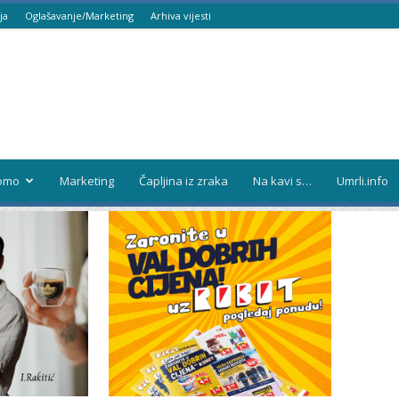
ja
Oglašavanje/Marketing
Arhiva vijesti
omo
Marketing
Čapljina iz zraka
Na kavi s…
Umrli.info