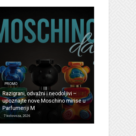
PROMO
PROMO
Ljetni popusti
Razigrani, odvažni i neodoljivi –
Radovanović: O
upoznajte nove Moschino mirise u
medicinske ur
Parfumeriji M
kozmetiku
7 kolovoza, 2026
6 kolovoza, 2026