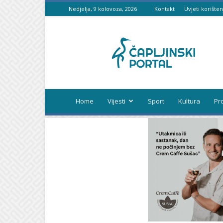
Nedjelja, 9 kolovoza, 2026
Kontakt
Uvjeti korišten
Čapljinski
portal
Home
Vijesti
Sport
Kultura
Pr