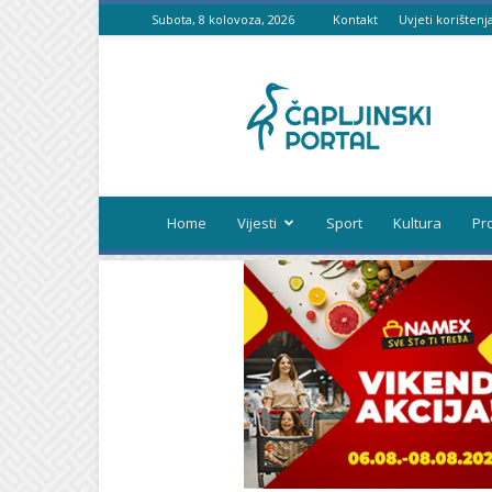
Subota, 8 kolovoza, 2026
Kontakt
Uvjeti korištenj
Čapljinski
portal
Home
Vijesti
Sport
Kultura
Pr