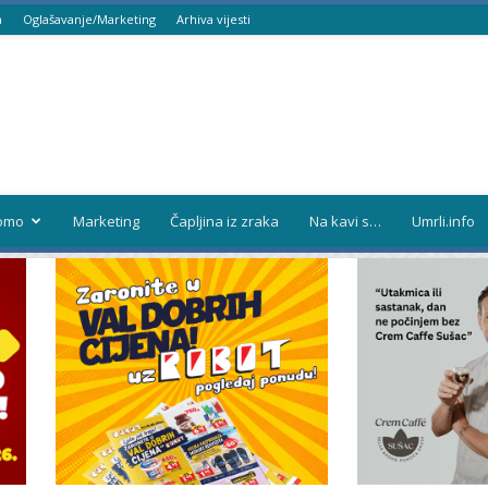
a
Oglašavanje/Marketing
Arhiva vijesti
omo
Marketing
Čapljina iz zraka
Na kavi s…
Umrli.info