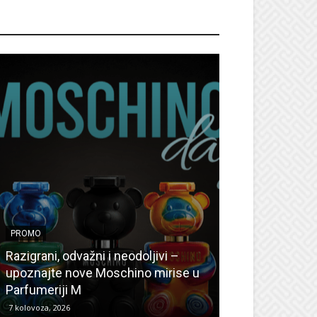
ROMO
PROMO
PROMO
Ljetni popusti
Razigrani, odvažni i neodoljivi –
Radovanović: O
upoznajte nove Moschino mirise u
medicinske ur
Parfumeriji M
kozmetiku
7 kolovoza, 2026
6 kolovoza, 2026