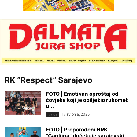
RK ”Respect” Sarajevo
FOTO | Emotivan oproštaj od
čovjeka koji je obilježio rukomet
u...
17 svibnja, 2025
SPORT
FOTO | Preporođeni HRK
”Čapljina” dočekuje sarajevski