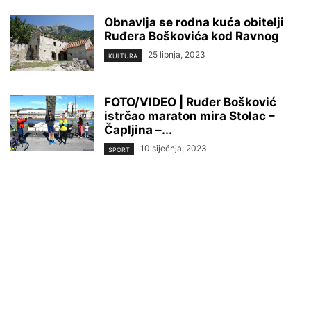
Obnavlja se rodna kuća obitelji
Ruđera Boškovića kod Ravnog
25 lipnja, 2023
KULTURA
FOTO/VIDEO | Ruđer Bošković
istrčao maraton mira Stolac –
Čapljina –...
10 siječnja, 2023
SPORT