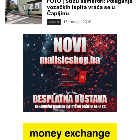
FOTO | Stižu semafori: Polaganje
vozačkih ispita vraća se u
Čapljinu
15 travnja, 2019
VIJESTI