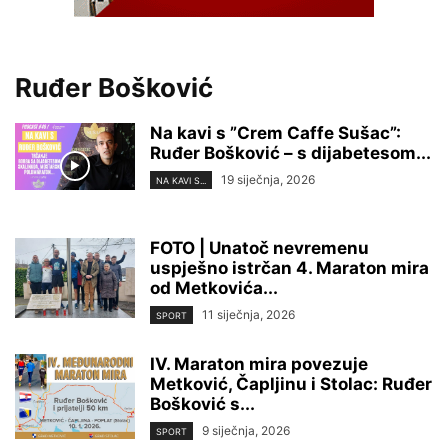
Ruđer Bošković
Na kavi s ”Crem Caffe Sušac”:
Ruđer Bošković – s dijabetesom...
19 siječnja, 2026
NA KAVI S...
FOTO | Unatoč nevremenu
uspješno istrčan 4. Maraton mira
od Metkovića...
11 siječnja, 2026
SPORT
IV. Maraton mira povezuje
Metković, Čapljinu i Stolac: Ruđer
Bošković s...
9 siječnja, 2026
SPORT