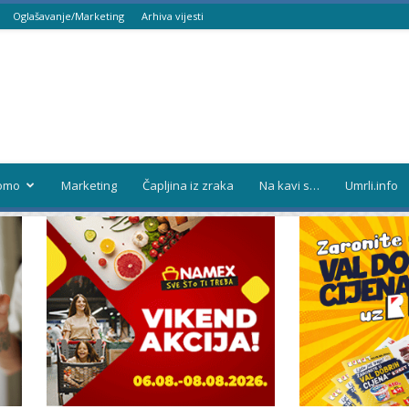
Oglašavanje/Marketing
Arhiva vijesti
omo
Marketing
Čapljina iz zraka
Na kavi s…
Umrli.info