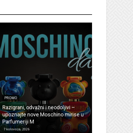
ROMO
PROMO
PROMO
Ljetni popusti
Razigrani, odvažni i neodoljivi –
Radovanović: O
upoznajte nove Moschino mirise u
medicinske ur
Parfumeriji M
kozmetiku
7 kolovoza, 2026
6 kolovoza, 2026