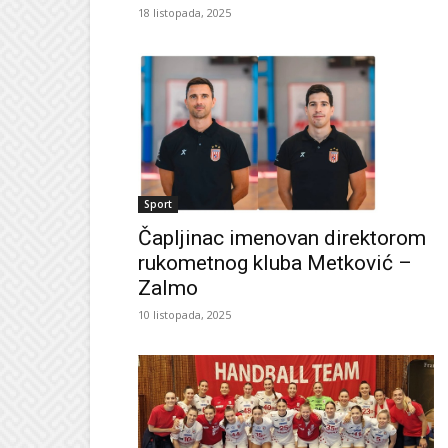
18 listopada, 2025
Sport
Čapljinac imenovan direktorom
rukometnog kluba Metković –
Zalmo
10 listopada, 2025