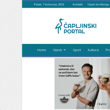
Petak, 7 kolovoza, 2026
Kontakt
Uvjeti korištenja
Čapljinski
portal
Home
Vijesti
Sport
Kultura
Pr