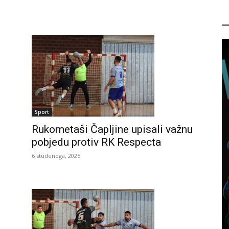
P
Sport
Rukometaši Čapljine upisali važnu
pobjedu protiv RK Respecta
6 studenoga, 2025