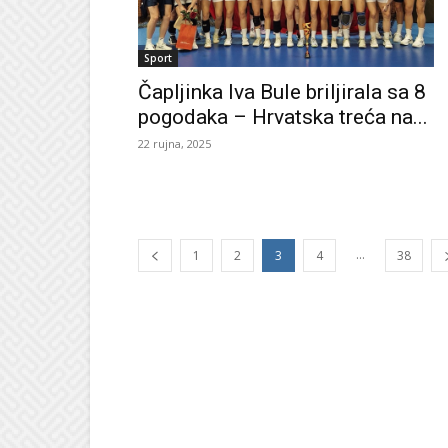
Sport
Čapljinka Iva Bule briljirala sa 8
pogodaka – Hrvatska treća na...
22 rujna, 2025
...
1
2
3
4
38