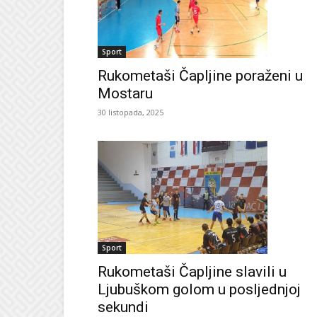
Sport
Rukometaši Čapljine poraženi u
Mostaru
30 listopada, 2025
Sport
Rukometaši Čapljine slavili u
Ljubuškom golom u posljednjoj
sekundi