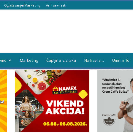
Oglašavanje/Marketing
Arhiva vijesti
omo
Marketing
Čapljina iz zraka
Na kavi s…
Umrli.info