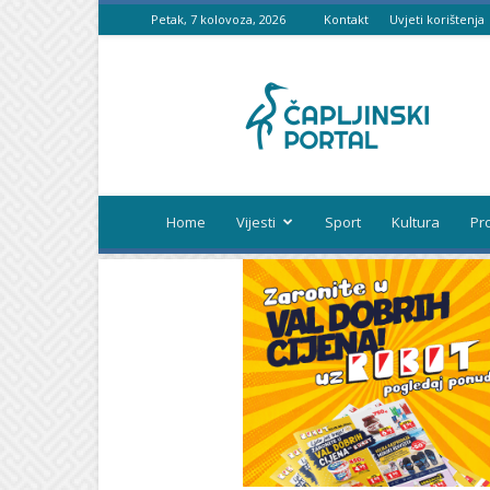
Petak, 7 kolovoza, 2026
Kontakt
Uvjeti korištenja
Čapljinski
portal
Home
Vijesti
Sport
Kultura
Pr