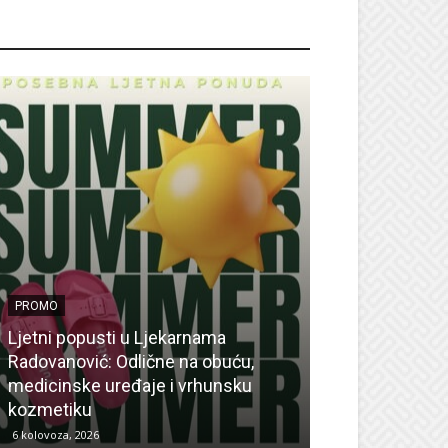
ROMO
PROMO
Ljetni popusti u Ljekarnama
PROMO
Radovanović: Odlične na obuću,
medicinske uređaje i vrhunsku
Ne propustite 
kozmetiku
sedmicu za su
6 kolovoza, 2026
6 kolovoza, 2026