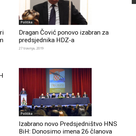
Politika
ri
Dragan Čović ponovo izabran za
om
predsjednika HDZ-a
27 travnja, 2019
iH
Politika
Izabrano novo Predsjedništvo HNS
BiH: Donosimo imena 26 članova