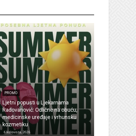
ROMO
PROMO
Ljetni popusti u Ljekarnama
PROMO
Radovanović: Odlične na obuću,
medicinske uređaje i vrhunsku
Ne propustite 
kozmetiku
sedmicu za su
6 kolovoza, 2026
6 kolovoza, 2026