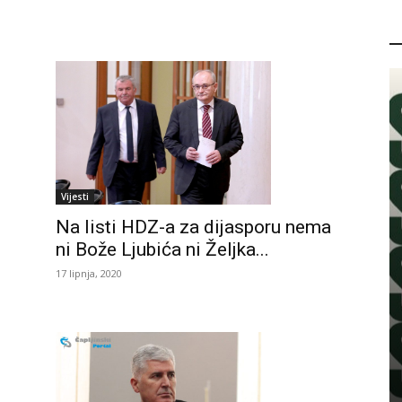
P
Vijesti
Na listi HDZ-a za dijasporu nema
ni Bože Ljubića ni Željka...
17 lipnja, 2020
PROMO
Razigrani, odvažni i neodoljivi –
upoznajte nove Moschino mirise u
Parfumeriji M
7 kolovoza, 2026