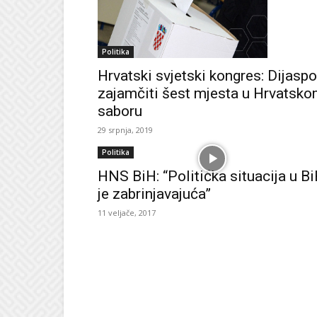
Politika
Hrvatski svjetski kongres: Dijaspo
zajamčiti šest mjesta u Hrvatsk
saboru
29 srpnja, 2019
Politika
HNS BiH: “Politička situacija u B
je zabrinjavajuća”
11 veljače, 2017