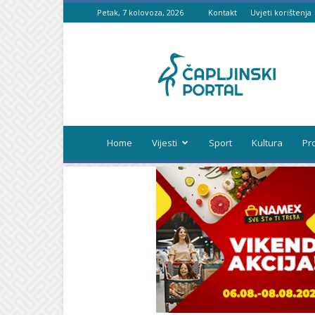
Petak, 7 kolovoza, 2026
Kontakt
Uvjeti korištenja
Čapljinski
portal
Home
Vijesti
Sport
Kultura
Pr