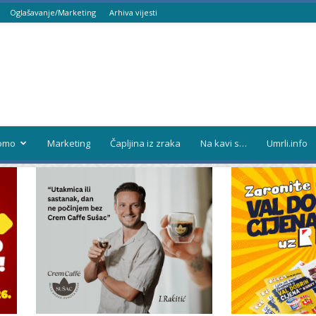
Oglašavanje/Marketing
Arhiva vijesti
omo
Marketing
Čapljina iz zraka
Na kavi s…
Umrli.info