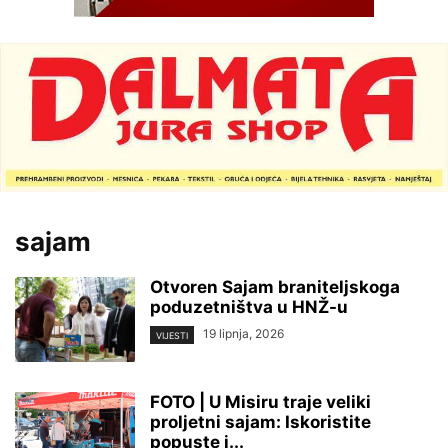
sajam
Otvoren Sajam braniteljskoga
poduzetništva u HNŽ-u
19 lipnja, 2026
VIJESTI
FOTO | U Misiru traje veliki
proljetni sajam: Iskoristite
popuste i...