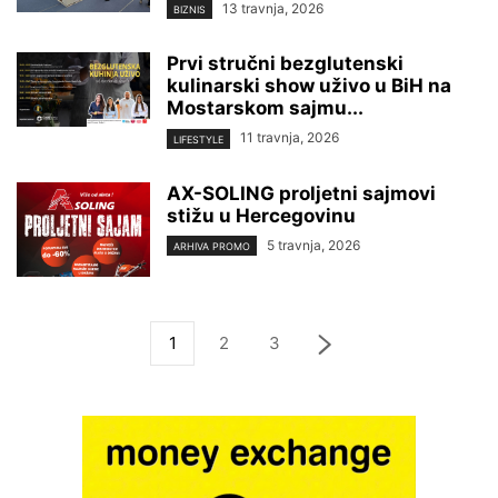
13 travnja, 2026
BIZNIS
Prvi stručni bezglutenski
kulinarski show uživo u BiH na
Mostarskom sajmu...
11 travnja, 2026
LIFESTYLE
AX-SOLING proljetni sajmovi
stižu u Hercegovinu
5 travnja, 2026
ARHIVA PROMO
1
2
3