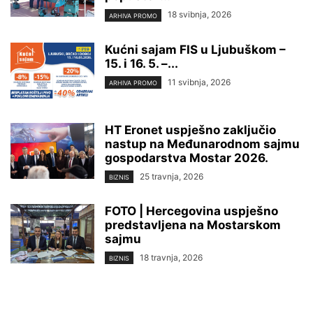
18 svibnja, 2026
ARHIVA PROMO
Kućni sajam FIS u Ljubuškom –
15. i 16. 5. –...
11 svibnja, 2026
ARHIVA PROMO
HT Eronet uspješno zaključio
nastup na Međunarodnom sajmu
gospodarstva Mostar 2026.
25 travnja, 2026
BIZNIS
FOTO | Hercegovina uspješno
predstavljena na Mostarskom
sajmu
18 travnja, 2026
BIZNIS