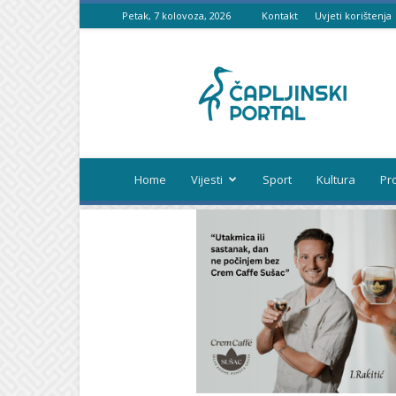
Petak, 7 kolovoza, 2026
Kontakt
Uvjeti korištenja
Čapljinski
portal
Home
Vijesti
Sport
Kultura
Pr