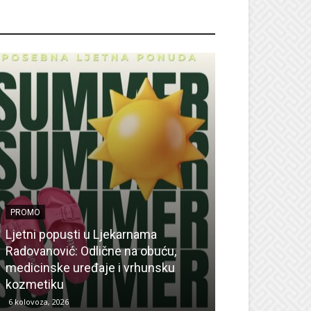
ROMO
PROMO
Ljetni popusti u Ljekarnama
PROMO
Radovanović: Odlične na obuću,
medicinske uređaje i vrhunsku
Ne propustite 
kozmetiku
sedmicu za su
6 kolovoza, 2026
6 kolovoza, 2026