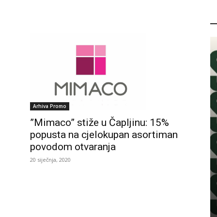
P
Arhiva Promo
”Mimaco” stiže u Čapljinu: 15%
popusta na cjelokupan asortiman
povodom otvaranja
20 siječnja, 2020