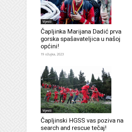
Vijesti
Čapljinka Marijana Dadić prva
gorska spašavateljica u našoj
općini!
19 ožujka, 2023
Vijesti
Čapljinski HGSS vas poziva na
search and rescue tečaj!