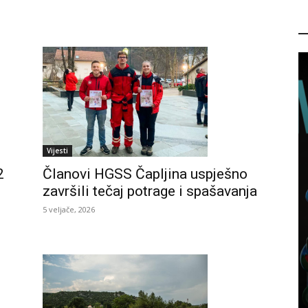
P
Vijesti
2
Članovi HGSS Čapljina uspješno
završili tečaj potrage i spašavanja
5 veljače, 2026