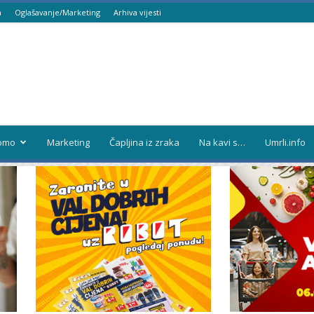
a
Oglašavanje/Marketing
Arhiva vijesti
omo
Marketing
Čapljina iz zraka
Na kavi s…
Umrli.info