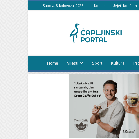
Subota, 8 kolovoza, 2026
Kontakt
Uvjeti korištenj
Čapljinski
portal
Home
Vijesti
Sport
Kultura
Pr