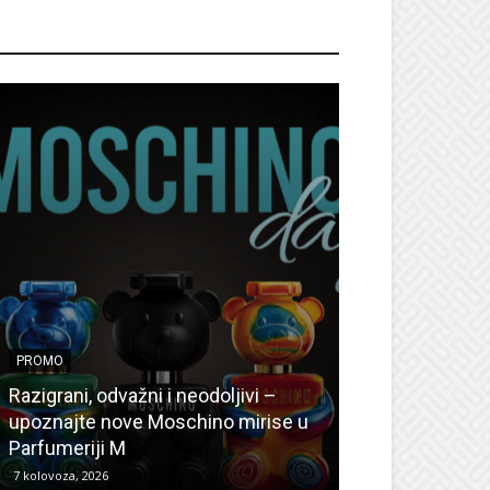
ROMO
PROMO
PROMO
Ljetni popusti
Razigrani, odvažni i neodoljivi –
Radovanović: O
upoznajte nove Moschino mirise u
medicinske ur
Parfumeriji M
kozmetiku
7 kolovoza, 2026
6 kolovoza, 2026