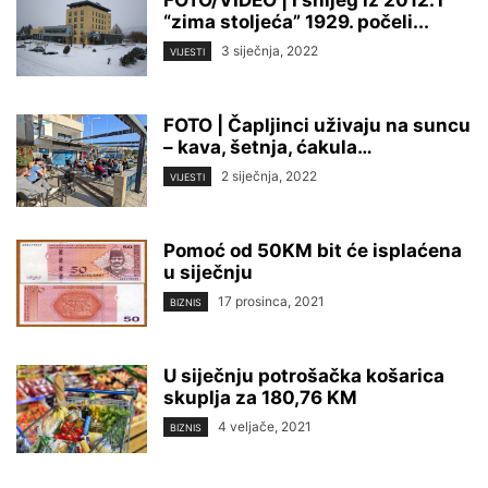
FOTO/VIDEO | I snijeg iz 2012. i
“zima stoljeća” 1929. počeli...
3 siječnja, 2022
VIJESTI
FOTO | Čapljinci uživaju na suncu
– kava, šetnja, ćakula…
2 siječnja, 2022
VIJESTI
Pomoć od 50KM bit će isplaćena
u siječnju
17 prosinca, 2021
BIZNIS
U siječnju potrošačka košarica
skuplja za 180,76 KM
4 veljače, 2021
BIZNIS