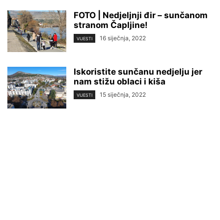
FOTO | Nedjeljnji đir – sunčanom
stranom Čapljine!
16 siječnja, 2022
VIJESTI
Iskoristite sunčanu nedjelju jer
nam stižu oblaci i kiša
15 siječnja, 2022
VIJESTI