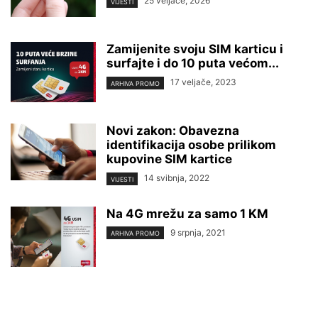
25 veljače, 2026
VIJESTI
Zamijenite svoju SIM karticu i
surfajte i do 10 puta većom...
17 veljače, 2023
ARHIVA PROMO
Novi zakon: Obavezna
identifikacija osobe prilikom
kupovine SIM kartice
14 svibnja, 2022
VIJESTI
Na 4G mrežu za samo 1 KM
9 srpnja, 2021
ARHIVA PROMO