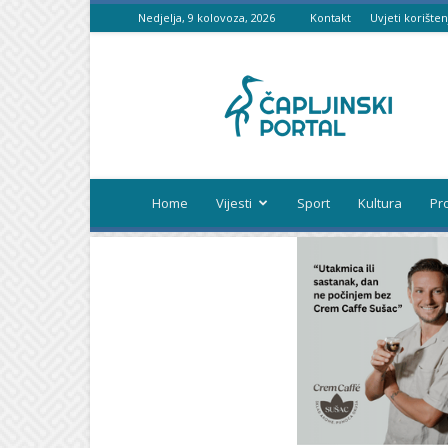
Nedjelja, 9 kolovoza, 2026
Kontakt
Uvjeti korišten
Čapljinski
portal
Home
Vijesti
Sport
Kultura
Pr