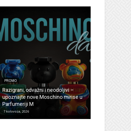
PROMO
PROMO
Ljetni popusti
Razigrani, odvažni i neodoljivi –
Radovanović: O
upoznajte nove Moschino mirise u
medicinske ur
Parfumeriji M
kozmetiku
7 kolovoza, 2026
6 kolovoza, 2026