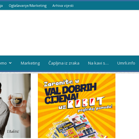
ja
Oglašavanje/Marketing
Arhiva vijesti
omo
Marketing
Čapljina iz zraka
Na kavi s…
Umrli.info