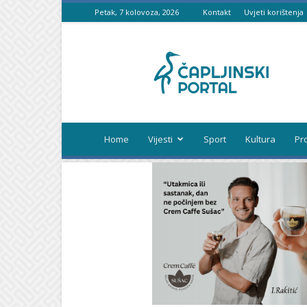
Petak, 7 kolovoza, 2026
Kontakt
Uvjeti korištenja
Čapljinski
portal
Home
Vijesti
Sport
Kultura
Pr