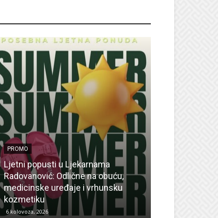
ROMO
PROMO
Ljetni popusti u Ljekarnama
PROMO
Radovanović: Odlične na obuću,
medicinske uređaje i vrhunsku
Ne propustite 
kozmetiku
sedmicu za su
6 kolovoza, 2026
6 kolovoza, 2026