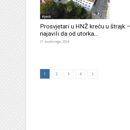
Vijesti
Prosvjetari u HNŽ kreću u štrajk 
najavili da od utorka...
21 studenoga, 2024
1
2
3
4