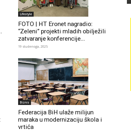
Lifestyle
FOTO | HT Eronet nagradio:
.
“Zeleni” projekti mladih obilježili
zatvaranje konferencije...
19 studenoga, 2025
Biznis
Federacija BiH ulaže milijun
maraka u modernizaciju škola i
t
vrtića