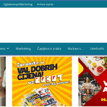
Oglašavanje/Marketing
Arhiva vijesti
omo
Marketing
Čapljina iz zraka
Na kavi s…
Umrli.info