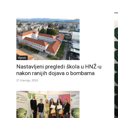
P
Vijesti
a
Nastavljeni pregledi škola u HNŽ-u
nakon ranijih dojava o bombama
21 travnja, 2026