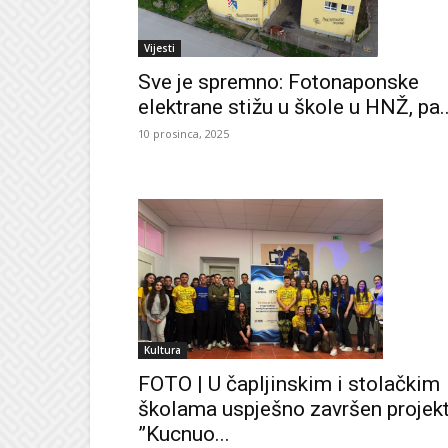
Vijesti
Sve je spremno: Fotonaponske
elektrane stižu u škole u HNŽ, pa..
10 prosinca, 2025
Kultura
FOTO | U čapljinskim i stolačkim
školama uspješno završen projek
”Kucnuo...