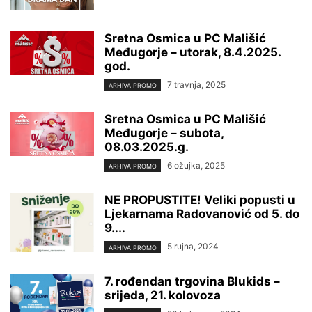
Sretna Osmica u PC Mališić
Međugorje – utorak, 8.4.2025.
god.
7 travnja, 2025
ARHIVA PROMO
Sretna Osmica u PC Mališić
Međugorje – subota,
08.03.2025.g.
6 ožujka, 2025
ARHIVA PROMO
NE PROPUSTITE! Veliki popusti u
Ljekarnama Radovanović od 5. do
9....
5 rujna, 2024
ARHIVA PROMO
7. rođendan trgovina Blukids –
srijeda, 21. kolovoza