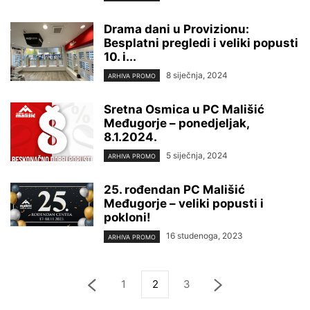
Drama dani u Provizionu:
Besplatni pregledi i veliki popusti
10. i...
8 siječnja, 2024
ARHIVA PROMO
Sretna Osmica u PC Mališić
Međugorje – ponedjeljak,
8.1.2024.
5 siječnja, 2024
ARHIVA PROMO
25. rođendan PC Mališić
Međugorje – veliki popusti i
pokloni!
16 studenoga, 2023
ARHIVA PROMO
1
2
3