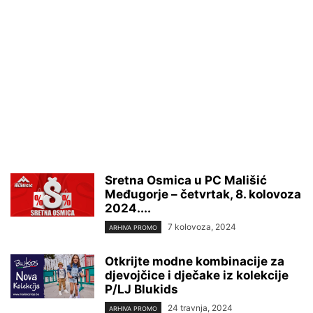
Sretna Osmica u PC Mališić
Međugorje – četvrtak, 8. kolovoza
2024....
7 kolovoza, 2024
ARHIVA PROMO
Otkrijte modne kombinacije za
djevojčice i dječake iz kolekcije
P/LJ Blukids
24 travnja, 2024
ARHIVA PROMO