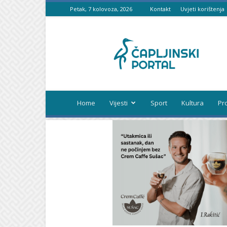
Petak, 7 kolovoza, 2026
Kontakt
Uvjeti korištenja
Čapljinski
portal
Home
Vijesti
Sport
Kultura
Pr