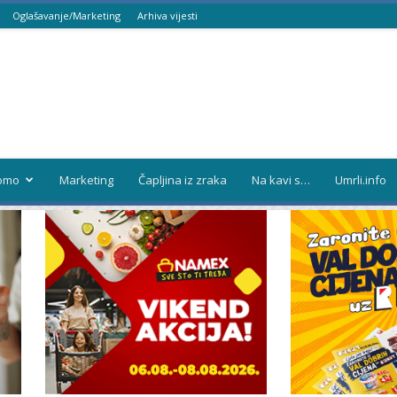
Oglašavanje/Marketing
Arhiva vijesti
omo
Marketing
Čapljina iz zraka
Na kavi s…
Umrli.info