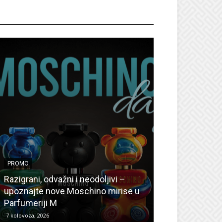
ROMO
PROMO
PROMO
Ljetni popusti
Razigrani, odvažni i neodoljivi –
Radovanović: O
upoznajte nove Moschino mirise u
medicinske ur
Parfumeriji M
kozmetiku
7 kolovoza, 2026
6 kolovoza, 2026