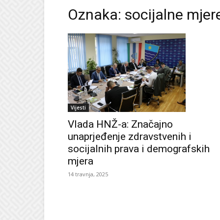
Oznaka: socijalne mjer
Vijesti
Vlada HNŽ-a: Značajno
unaprjeđenje zdravstvenih i
socijalnih prava i demografskih
mjera
14 travnja, 2025