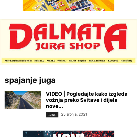
spajanje juga
VIDEO | Pogledajte kako izgleda
vožnja preko Svitave i dijela
nove...
25 srpnja, 2021
BIZNIS