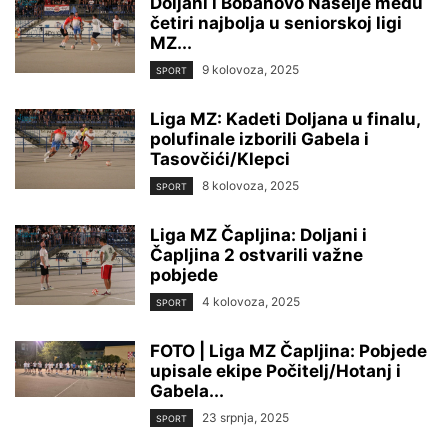
Doljani i Bobanovo Naselje među
četiri najbolja u seniorskoj ligi
MZ...
9 kolovoza, 2025
SPORT
Liga MZ: Kadeti Doljana u finalu,
polufinale izborili Gabela i
Tasovčići/Klepci
8 kolovoza, 2025
SPORT
Liga MZ Čapljina: Doljani i
Čapljina 2 ostvarili važne
pobjede
4 kolovoza, 2025
SPORT
FOTO | Liga MZ Čapljina: Pobjede
upisale ekipe Počitelj/Hotanj i
Gabela...
23 srpnja, 2025
SPORT