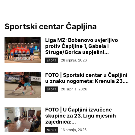
Sportski centar Čapljina
Liga MZ: Bobanovo uvjerljivo
protiv Čapljine 1, Gabela i
Struge/Gorica uspješni...
28 srpnja, 2026
SPORT
FOTO | Sportski centar u Čapljini
u znaku nogometa: Krenula 23....
20 srpnja, 2026
SPORT
FOTO | U Čapljini izvučene
skupine za 23. Ligu mjesnih
zajednica:...
16 srpnja, 2026
SPORT