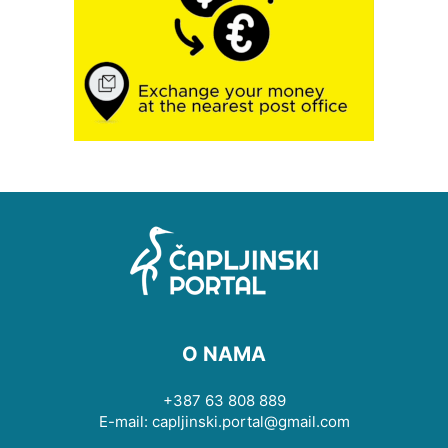
O NAMA
+387 63 808 889
E-mail: capljinski.portal@gmail.com