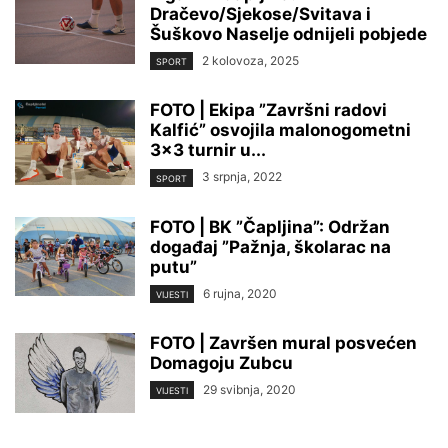
Dračevo/Sjekose/Svitava i
Šuškovo Naselje odnijeli pobjede
2 kolovoza, 2025
SPORT
FOTO | Ekipa ”Završni radovi
Kalfić” osvojila malonogometni
3×3 turnir u...
3 srpnja, 2022
SPORT
FOTO | BK ”Čapljina”: Održan
događaj ”Pažnja, školarac na
putu”
6 rujna, 2020
VIJESTI
FOTO | Završen mural posvećen
Domagoju Zubcu
29 svibnja, 2020
VIJESTI