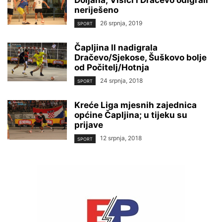
neriješeno
26 srpnja, 2019
SPORT
Čapljina II nadigrala
Dračevo/Sjekose, Šuškovo bolje
od Počitelj/Hotnja
24 srpnja, 2018
SPORT
Kreće Liga mjesnih zajednica
općine Čapljina; u tijeku su
prijave
12 srpnja, 2018
SPORT