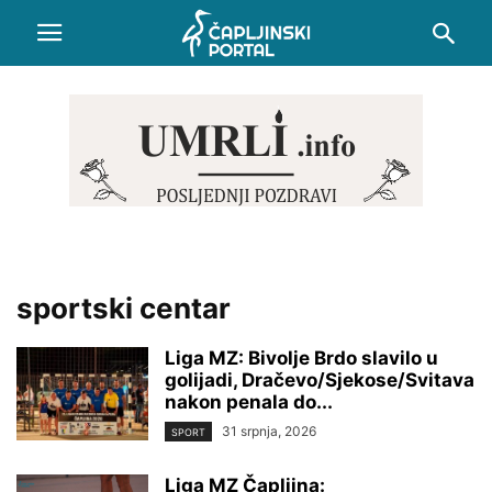
sportski centar
Liga MZ: Bivolje Brdo slavilo u
golijadi, Dračevo/Sjekose/Svitava
nakon penala do...
31 srpnja, 2026
SPORT
Liga MZ Čapljina: