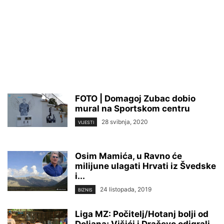
FOTO | Domagoj Zubac dobio
mural na Sportskom centru
28 svibnja, 2020
VIJESTI
Osim Mamića, u Ravno će
milijune ulagati Hrvati iz Švedske
i...
24 listopada, 2019
BIZNIS
Liga MZ: Počitelj/Hotanj bolji od
Doljana; Višići i Dračevo odigrali