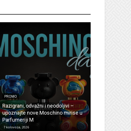
ROMO
PROMO
PROMO
Ljetni popusti
Razigrani, odvažni i neodoljivi –
Radovanović: O
upoznajte nove Moschino mirise u
medicinske ur
Parfumeriji M
kozmetiku
7 kolovoza, 2026
6 kolovoza, 2026