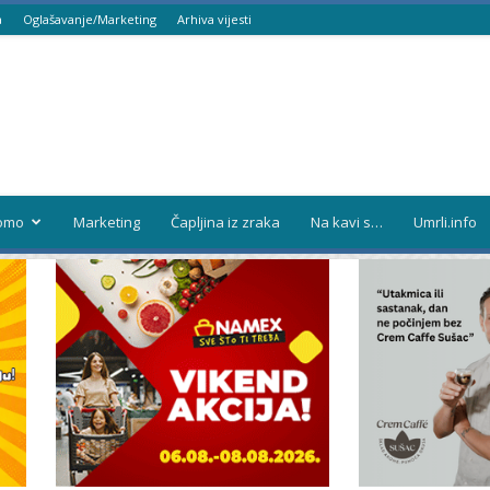
a
Oglašavanje/Marketing
Arhiva vijesti
omo
Marketing
Čapljina iz zraka
Na kavi s…
Umrli.info