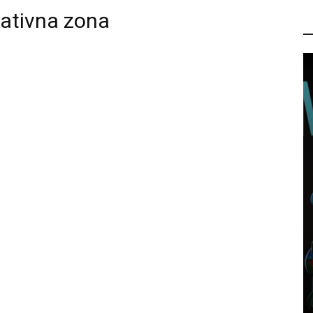
eativna zona
P