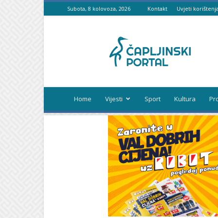
Subota, 8 kolovoza, 2026
Kontakt
Uvjeti korištenj
Čapljinski
portal
Home
Vijesti
Sport
Kultura
Pr