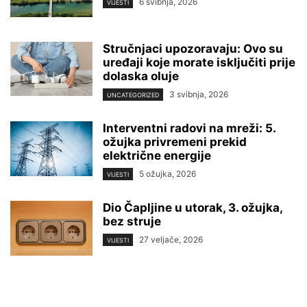
6 svibnja, 2026
VIJESTI
Stručnjaci upozoravaju: Ovo su
uređaji koje morate isključiti prije
dolaska oluje
3 svibnja, 2026
UNCATEGORIZED
Interventni radovi na mreži: 5.
ožujka privremeni prekid
električne energije
5 ožujka, 2026
VIJESTI
Dio Čapljine u utorak, 3. ožujka,
bez struje
27 veljače, 2026
VIJESTI